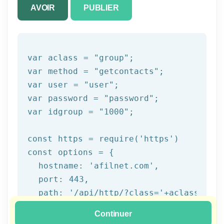
AVOIR
PUBLIER
var aclass = 
"group"
;

var method = 
"getcontacts"
;

var user = 
"user"
;

var password = 
"password"
;

var idgroup = 
"1000"
;

const https = 
require
(
'https'
)

const options = {

  hostname: 
'afilnet.com'
,

  port: 
443
,

  path: 
'/api/http/?class='
+aclass+
'&me
  method: 
'POST'
Continuer
}
