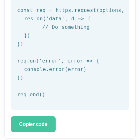
const req = https.request(options, res 
  res.on('
data
', d => {

	// Do something

  })

})

req.on('
error
', error => {

  console.error(error)

})

req.end()
Copier code