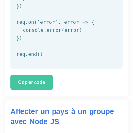
})

req.on('
error
', error => {

  console.error(error)

})

req.end()
Copier code
Affecter un pays à un groupe
avec Node JS