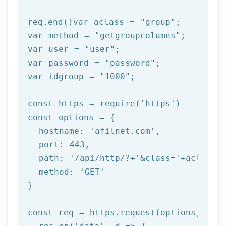
req.end()var aclass = 
"group"
;

var method = 
"getgroupcolumns"
;

var user = 
"user"
;

var password = 
"password"
;

var idgroup = 
"1000"
;

const https = require(
'https'
)

const options = {

  hostname: 
'afilnet.com'
,

  port: 
443
,

  path: 
'/api/http/?+'
&class=
'+aclass+'
  method: '
GET
'

}

const req = https.request(options, res 