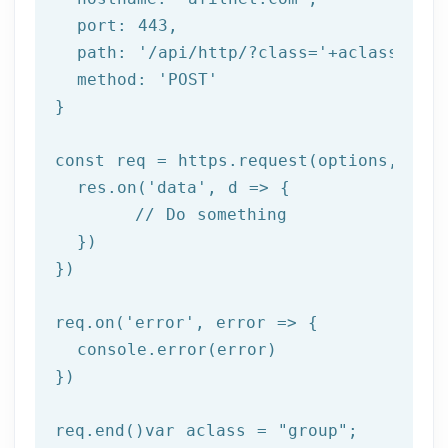
  port: 
443
,

  path: 
'/api/http/?class='
+aclass+
'&me
  method: 
'POST'
}

const req = https.request(options, 
res
  res.on(
'data'
, 
d =>
 {

//
 Do something

  })

})

req.on(
'error'
, 
error =>
 {

  console.error(error)

})

req.end()var aclass = 
"group"
;
