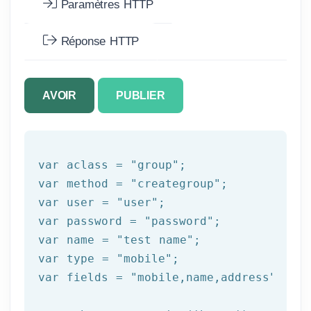
Paramètres HTTP
Réponse HTTP
AVOIR
PUBLIER
var aclass = 
"group"
;

var method = 
"creategroup"
;

var user = 
"user"
;

var password = 
"password"
;

var name = 
"test name"
;

var 
type
 = 
"mobile"
;

var fields = 
"mobile,name,address"
;
