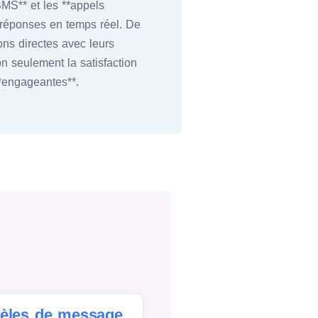
SMS** et les **appels
 réponses en temps réel. De
ns directes avec leurs
on seulement la satisfaction
**engageantes**.
dèles de message