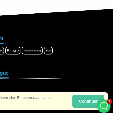
Contact by WhatsAPP
Writing...
nt
it
Paypal
Western Union
Skrill
ngue
Write a message...
tre site. En poursuivant votre
Continuer
2