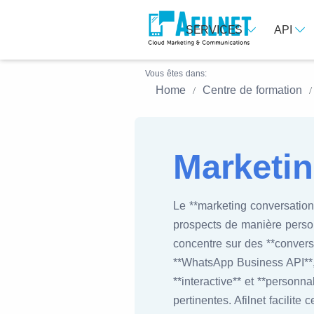
SERVICES
API
Vous êtes dans:
Home
Centre de formation
Marketin
Le **marketing conversationn
prospects de manière person
concentre sur des **convers
**WhatsApp Business API**, *
**interactive** et **personn
pertinentes. Afilnet facilit