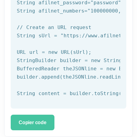
String afilnet_password=
"password"
;

String afilnet_numbers=
"100000000,10000
// Create an URL request
String sUrl = 
"https://www.afilnet.com/
URL url = 
new
 URL(sUrl);

StringBuilder builder = 
new
 StringBuild
BufferedReader theJSONline = 
new
 Buffe
builder.append(theJSONline.readLine());

Copier code