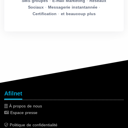
SMS groupés
·
E-mail Marketing
·
Réseaux
Sociaux
·
Messagerie instantannée
·
Certification
·
et beaucoup plus
Afilnet
À propos de nous
Espace presse
Politique de confidentialité