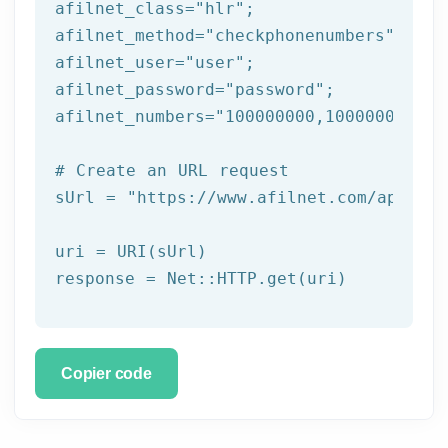
afilnet_class=
"hlr"
;

afilnet_method=
"checkphonenumbers"
;

afilnet_user=
"user"
;

afilnet_password=
"password"
;

afilnet_numbers=
"100000000,100000001,10
# Create an URL request
sUrl = 
"https://www.afilnet.com/api/htt
uri = URI(sUrl) 

Copier code