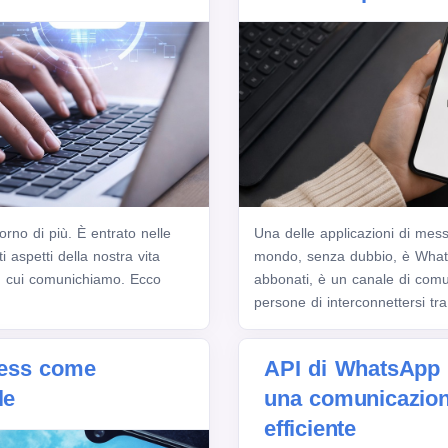
rno di più. È entrato nelle
Una delle applicazioni di messa
 aspetti della nostra vita
mondo, senza dubbio, è Whats
in cui comunichiamo. Ecco
abbonati, è un canale di comu
persone di interconnettersi tra 
ess come
API di WhatsApp 
le
una comunicazion
efficiente