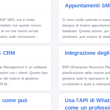
Appuntamenti S
a A2P SMS, ma è molto
Ci sono molte aziende e orga
ontattato con questo mezzo
bisogno di inviare appuntament
i di noi che hanno un'età
database. Questa azione, per
amo soliti comunicare...
sembrare, può essere di vitale
MS CRM
Integrazione degl
ip Management è un software
ERP (Enterprise Resource Pla
zioni con i clienti. Questo tipo
pianificazione delle risorse a
te dei sistemi di gestione
gestisce tutte le operazioni di
PLM,...
un'azienda e aiuta a ottimizzar
e come può
Usa l'API di Wha
come un professi