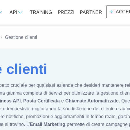
ACCE
API
TRAINING
PREZZI
PARTNER
Gestione clienti
 clienti
etto cruciale per qualsiasi azienda che desideri mantenere rel
re una gamma completa di servizi per ottimizzare la gestione client
ness API
,
Posta Certificata
e
Chiamate Automatizzate
. Que
 e tempestivo, migliorando la soddisfazione del cliente e aume
iare notifiche, promozioni e aggiornamenti in tempo reale, gar
 si trovino. L'
Email Marketing
permette di creare campagne p