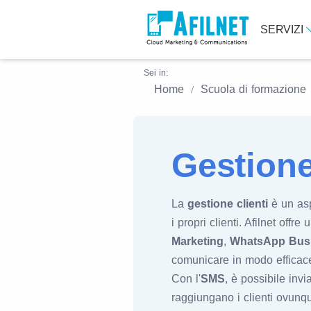
SERVIZI
Sei in:
Home
Scuola di formazione
Gestione
La
gestione clienti
è un asp
i propri clienti. Afilnet off
Marketing
,
WhatsApp Busi
comunicare in modo efficace
Con l'
SMS
, è possibile inv
raggiungano i clienti ovunque