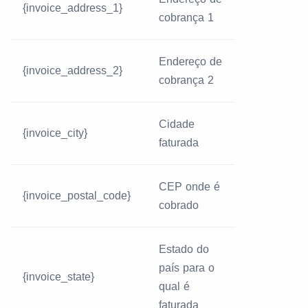
{invoice_address_1}
cobrança 1
Endereço de
{invoice_address_2}
cobrança 2
Cidade
{invoice_city}
faturada
CEP onde é
{invoice_postal_code}
cobrado
Estado do
país para o
{invoice_state}
qual é
faturada