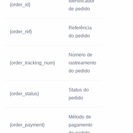
Identificador
{order_id}
de pedido
Referência
{order_ref}
do pedido
Número de
{order_tracking_num}
rastreamento
do pedido
Status do
{order_status}
pedido
Método de
{order_payment}
pagamento
do pedido