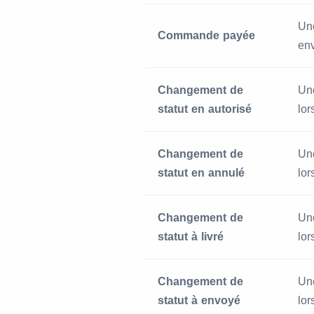
Une
Commande payée
en
Changement de
Une
statut en autorisé
lor
Changement de
Une
statut en annulé
lo
Changement de
Une
statut à livré
lor
Changement de
Une
statut à envoyé
lor