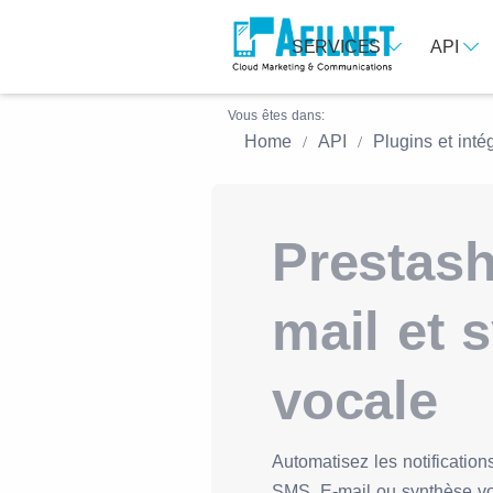
SERVICES
API
Vous êtes dans:
Home
API
Plugins et inté
Prestas
mail et 
vocale
Automatisez les notificatio
SMS, E-mail ou synthèse v