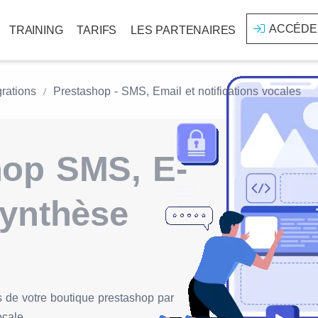
ACCÉDE
TRAINING
TARIFS
LES PARTENAIRES
grations
Prestashop - SMS, Email et notifications vocales
hop SMS, E-
synthèse
ns de votre boutique prestashop par
ocale