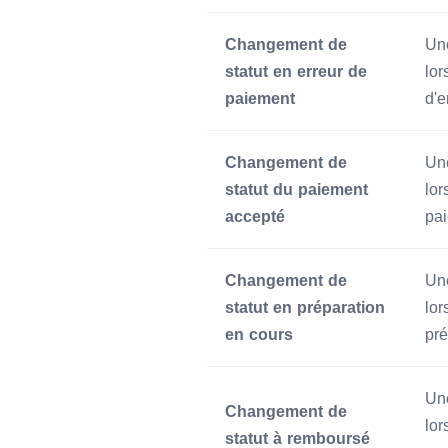
Changement de
Une
statut en erreur de
lor
paiement
d'e
Changement de
Une
statut du paiement
lo
accepté
pa
Changement de
Une
statut en préparation
lo
en cours
pré
Une
Changement de
lo
statut à remboursé