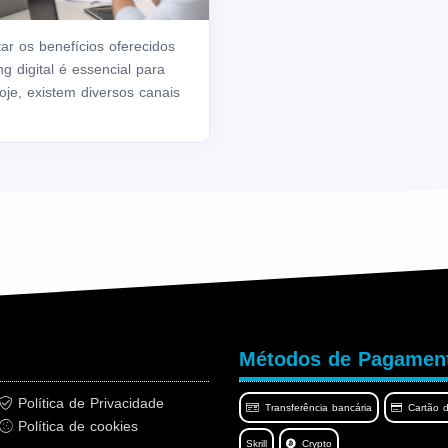
tar os benefícios oferecidos
g digital é essencial para
oje, existem diversos canais
Métodos de Pagamen
Política de Privacidade
Transferência bancária
Cartão d
Política de cookies
Skrill
Crypto