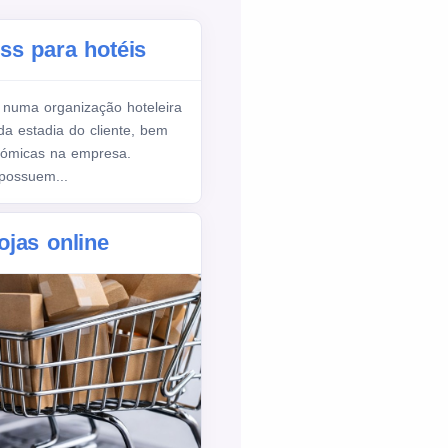
s para hotéis
 numa organização hoteleira
da estadia do cliente, bem
nómicas na empresa.
 possuem...
jas online