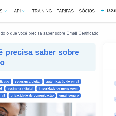
LOG
OS
API
TRAINING
TARIFAS
SÓCIOS
do o que você precisa saber sobre Email Certificado
ê precisa saber sobre
do
ificado
segurança digital
autenticação de email
al
assinatura digital
integridade de mensagem
mail
privacidade de comunicação
email seguro