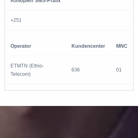
Äthiopien SMS-Präfix
+251
Operator
Kundencenter
MNC
ETMTN (Ethio-
636
01
Telecom)