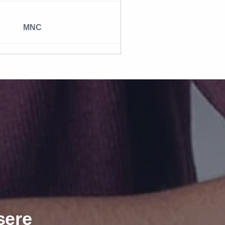
MNC
sere