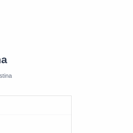
na
stina