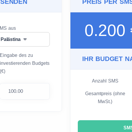
 SENDEN
PREIS PER SM
0.200
SMS aus
Palästina
Eingabe des zu
IHR BUDGET N
investierenden Budgets
(€)
Anzahl SMS
Gesamtpreis (ohne
MwSt.)
SMS