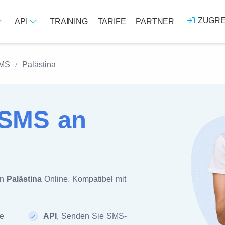
ZUGRE
API
TRAINING
TARIFE
PARTNER
SMS
Palästina
SMS an
an
Palästina
Online. Kompatibel mit
te
API
, Senden Sie SMS-