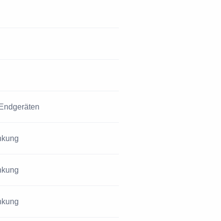
 Endgeräten
änkung
änkung
änkung