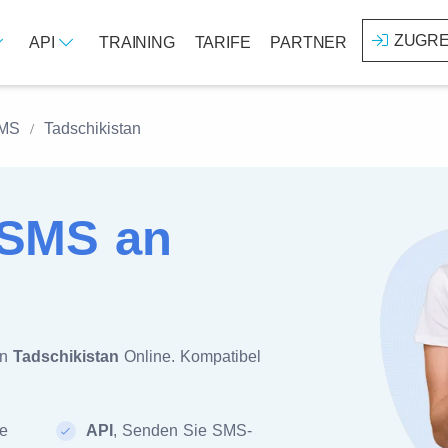
ZUGRE
API
TRAINING
TARIFE
PARTNER
SMS
Tadschikistan
SMS an
an
Tadschikistan
Online. Kompatibel
te
API
, Senden Sie SMS-