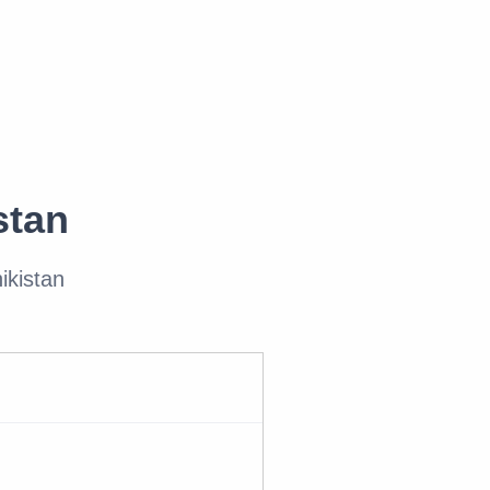
stan
ikistan