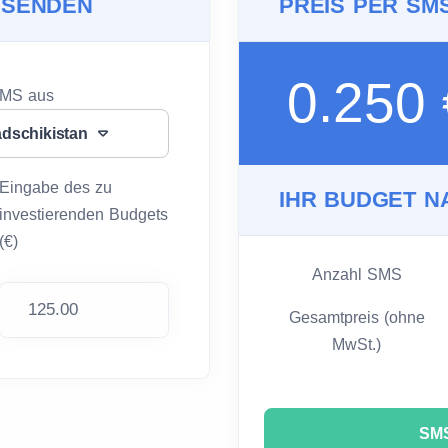
 SENDEN
PREIS PER SM
0.250
SMS aus
dschikistan
Eingabe des zu
IHR BUDGET N
investierenden Budgets
(€)
Anzahl SMS
Gesamtpreis (ohne
MwSt.)
SMS