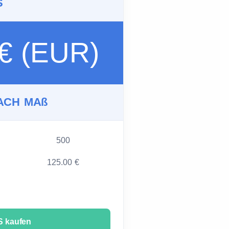
S
 € (EUR)
ACH MAß
500
125.00 €
 kaufen