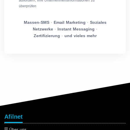
auffordern, Ihre Unternehmensinformationen zu
überprüfen
Massen-SMS
·
Email Marketing
·
Soziales
Netzwerke
·
Instant Messaging
·
Zertifizierung
·
und vieles mehr
Afilnet
Über uns