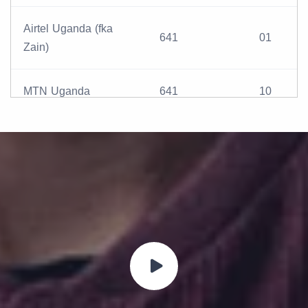
Airtel Uganda (fka
641
01
Zain)
MTN Uganda
641
10
Smart Telecom
641
18
(Suretelcom) Uganda
Tangerine Uganda Ltd
641
04