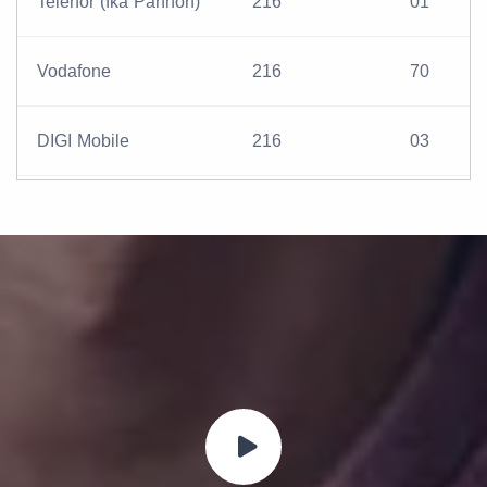
Telenor (fka Pannon)
216
01
Vodafone
216
70
DIGI Mobile
216
03
UPC Hungary Ltd.
216
71
(MVNO)