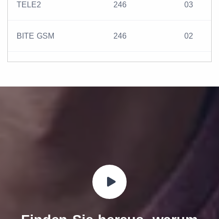
TELE2
246
03
BITE GSM
246
02