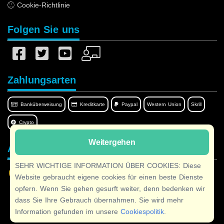
Cookie-Richtlinie
Folgen Sie uns
Zahlungsarten
Banküberweisung
Kreditkarte
Paypal
Western Union
Skrill
Crypto
Weitergehen
Afilnet in Ihrer Sprache
SEHR WICHTIGE INFORMATION ÜBER COOKIES: Diese
Website gebraucht eigene cookies für einen beste Dienste
opfern. Wenn Sie gehen gesurft weiter, denn bedenken wir
dass Sie Ihre Gebrauch übernahmen. Sie wird mehr
Copyright © 2026 Afilnet
· Alle Rechte vorbehalten
Information gefunden im unsere
Cookiespolitik
.