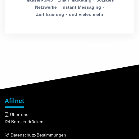
Massen-SMS
·
Email Marketing
·
Soziales
Netzwerke
·
Instant Messaging
·
Zertifizierung
·
und vieles mehr
Afilnet
Über uns
Bereich drücken
Datenschutz-Bestimmungen