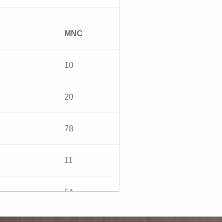
MNC
10
20
78
11
54