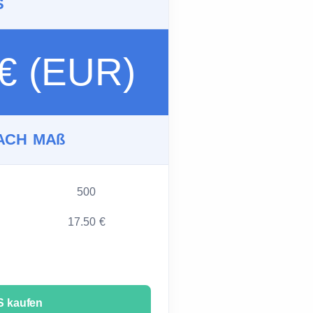
S
 € (EUR)
ACH MAß
500
17.50 €
 kaufen