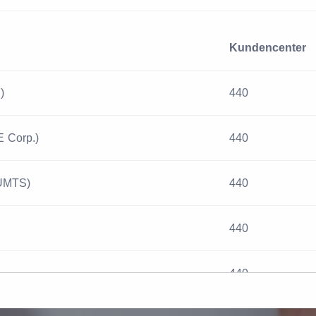
Kundencenter
)
440
 Corp.)
440
(UMTS)
440
440
440