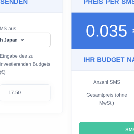
 SENDEN
PREIS PER SM
0.035
SMS aus
h Japan
Eingabe des zu
IHR BUDGET N
investierenden Budgets
(€)
Anzahl SMS
Gesamtpreis (ohne
MwSt.)
SMS