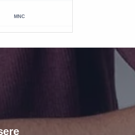
MNC
sere