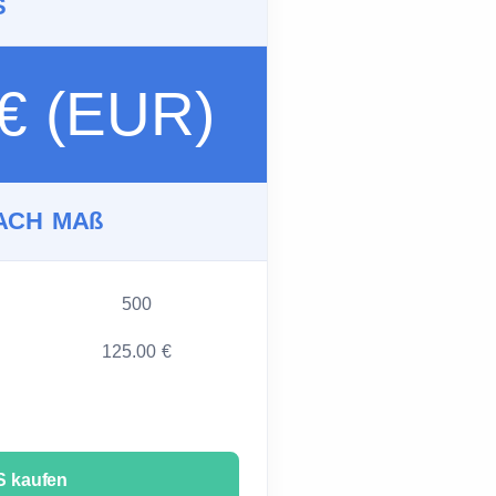
S
 € (EUR)
ACH MAß
500
125.00 €
 kaufen