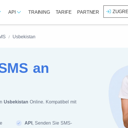
ZUGRE
API
TRAINING
TARIFE
PARTNER
SMS
Usbekistan
SMS an
an
Usbekistan
Online. Kompatibel mit
te
API
, Senden Sie SMS-