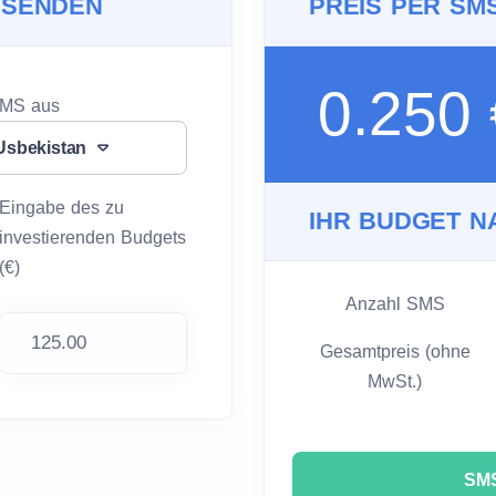
 SENDEN
PREIS PER SM
0.250
SMS aus
Usbekistan
Eingabe des zu
IHR BUDGET N
investierenden Budgets
(€)
Anzahl SMS
Gesamtpreis (ohne
MwSt.)
SMS