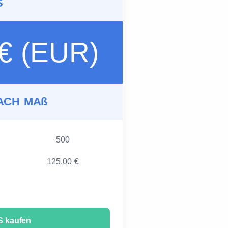
S
 € (EUR)
ACH MAß
500
125.00 €
 kaufen