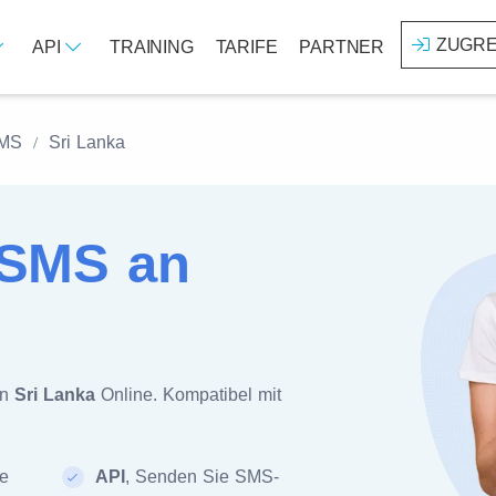
ZUGRE
API
TRAINING
TARIFE
PARTNER
SMS
Sri Lanka
SMS an
an
Sri Lanka
Online. Kompatibel mit
te
API
, Senden Sie SMS-