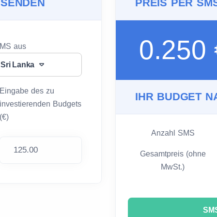
 SENDEN
PREIS PER SM
0.250
SMS aus
Sri Lanka
Eingabe des zu
IHR BUDGET N
investierenden Budgets
(€)
Anzahl SMS
Gesamtpreis (ohne
MwSt.)
SMS