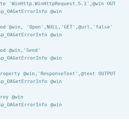
ate 
'WinHttp.WinHttpRequest.5.1'
,
@win
 OUT

sp_OAGetErrorInfo 
@win
hod 
@win
, 
'Open'
,NULL,
'GET'
,
@url
,
'false'
sp_OAGetErrorInfo 
@win
hod 
@win
,
'Send'
sp_OAGetErrorInfo 
@win
Property 
@win
,
'ResponseText'
,
@text
 OUTPUT

sp_OAGetErrorInfo 
@win
troy 
@win
sp_OAGetErrorInfo 
@win