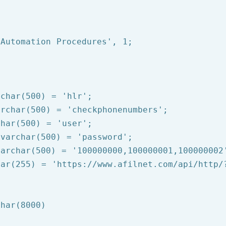
 Automation Procedures'
, 
1
rchar(
500
) = 
'hlr'
archar(
500
) = 
'checkphonenumbers'
char(
500
) = 
'user'
 varchar(
500
) = 
'password'
varchar(
500
) = 
'100000000,100000001,100000002
har(
255
) = 
'https://www.afilnet.com/api/http/
char(
8000
)
