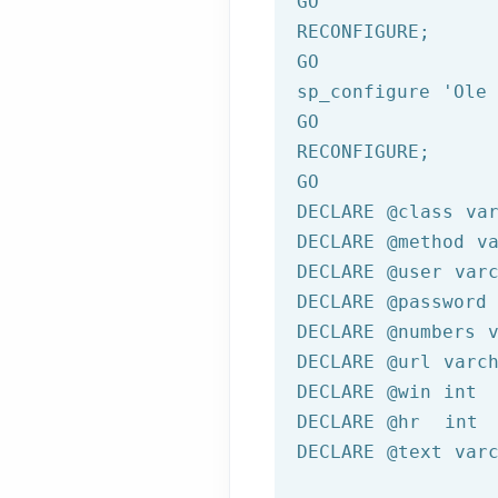
GO
GO
sp_configure 
'Ole
GO
GO
DECLARE 
@class
 va
DECLARE
@method
 v
DECLARE
@user
 var
DECLARE
@password
DECLARE
@numbers
 
DECLARE
@url
 varc
DECLARE
@win
 int

DECLARE 
@hr
  int

DECLARE 
@text
 var