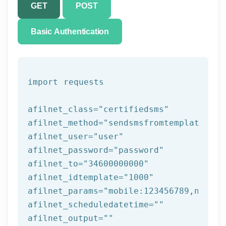
GET
POST
Basic Authentication
import requests

afilnet_class=
"certifiedsms"
afilnet_method=
"sendsmsfromtemplate"
afilnet_user=
"user"
afilnet_password=
"password"
afilnet_to=
"34600000000"
afilnet_idtemplate=
"1000"
afilnet_params=
"mobile:123456789,name:t
afilnet_scheduledatetime=
""
afilnet_output=
""