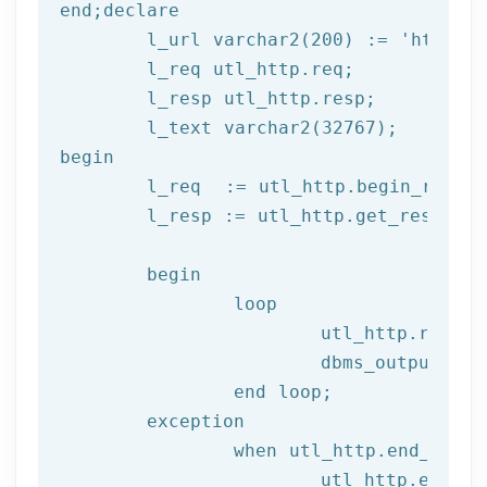
end
;
declare
	l_url varchar2(
200
) := 
'http://
	l_req utl_http.req;

	l_resp utl_http.resp;

begin
	l_req  := utl_http.begin_reque
	l_resp := utl_http.get_response(l_req);

begin
		loop

			utl_http.read
			dbms_output.put_line(l_text);

end
 loop;
	exception

		when utl_http.end_of_body then

			utl_http.end_response(l_resp);
