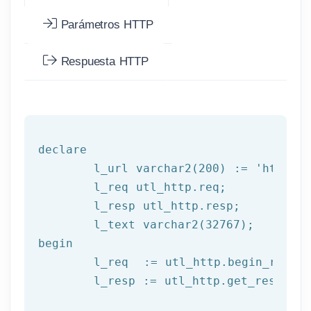
Parámetros HTTP
Respuesta HTTP
declare
	l_url varchar2(
200
) := 
'http://
	l_req utl_http.req;

	l_resp utl_http.resp;

begin
	l_req  := utl_http.begin_reque
	l_resp := utl_http.get_response(l_req);
