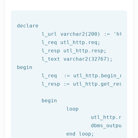
declare
	l_url varchar2(
200
) := 
'http://
	l_req utl_http.req;

	l_resp utl_http.resp;

begin
	l_req  := utl_http.begin_reque
	l_resp := utl_http.get_response(l_req);

begin
		loop

			utl_http.read
			dbms_output.put_line(l_text);

end
 loop;