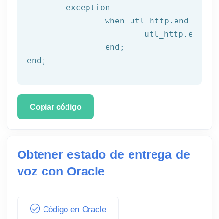
	exception

		when utl_http.end_of_body then

			utl_http.end_response(l_resp);

end
;
end
;
Copiar código
Obtener estado de entrega de
voz con Oracle
Código en Oracle