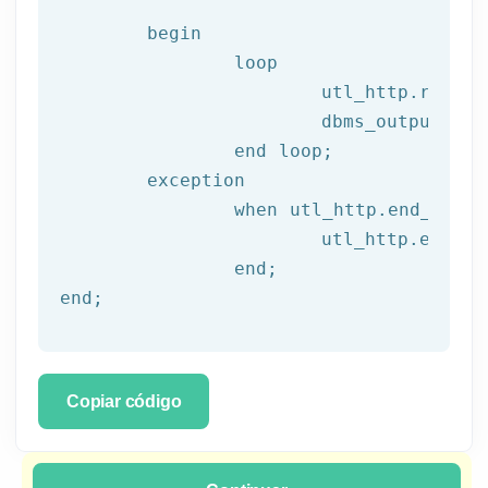
begin
		loop

			utl_http.read
			dbms_output.put_line(l_text);

end
 loop;
	exception

		when utl_http.end_of_body then

			utl_http.end_response(l_resp);

end
;
end
;
Copiar código