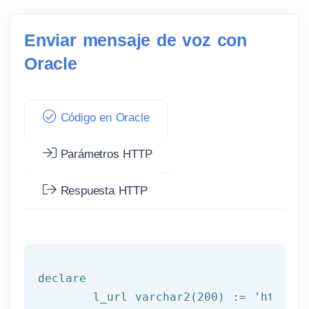
Enviar mensaje de voz con
Oracle
Código en Oracle
Parámetros HTTP
Respuesta HTTP
declare
	l_url varchar2(
200
) := 
'http://