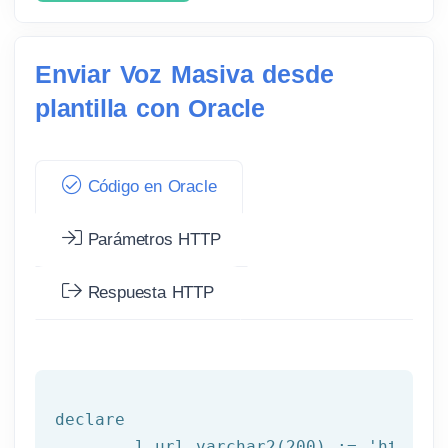
Enviar Voz Masiva desde
plantilla con Oracle
Código en Oracle
Parámetros HTTP
Respuesta HTTP
declare
	l_url varchar2(
200
) := 
'http://