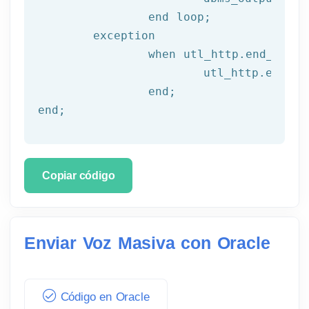
end
 loop;
	exception

		when utl_http.end_of_body then

			utl_http.end_response(l_resp);

end
;
end
;
Copiar código
Enviar Voz Masiva con Oracle
Código en Oracle