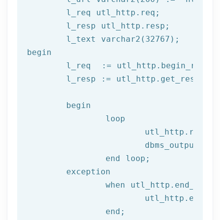
	l_req utl_http.req;

	l_resp utl_http.resp;

begin
	l_req  := utl_http.begin_reque
	l_resp := utl_http.get_response(l_req);

begin
		loop

			utl_http.read
			dbms_output.put_line(l_text);

end
 loop;
	exception

		when utl_http.end_of_body then

			utl_http.end_response(l_resp);

end
;