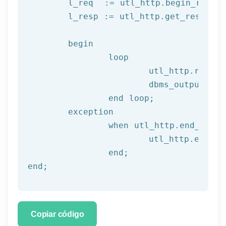
	l_req  := utl_http.begin_reque
	l_resp := utl_http.get_response(l_req);

begin
		loop

			utl_http.read
			dbms_output.put_line(l_text);

end
 loop;
	exception

		when utl_http.end_of_body then

			utl_http.end_response(l_resp);

end
;
end
;
Copiar código