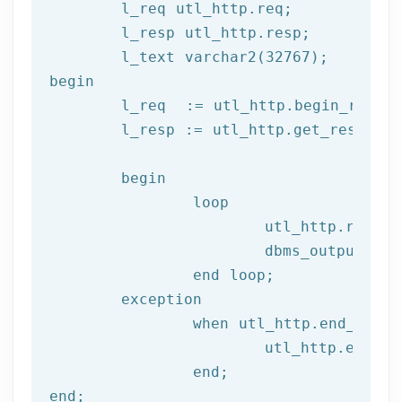
	l_req utl_http.req;

	l_resp utl_http.resp;

begin
	l_req  := utl_http.begin_reque
	l_resp := utl_http.get_response(l_req);

begin
		loop

			utl_http.read
			dbms_output.put_line(l_text);

end
 loop;
	exception

		when utl_http.end_of_body then

			utl_http.end_response(l_resp);

end
;
end
;