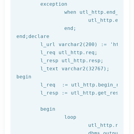
	exception

		when utl_http.end_of_body then

			utl_http.end_response(l_resp);

end
;
end
;
declare
	l_url varchar2(
200
) := 
'http://
	l_req utl_http.req;

	l_resp utl_http.resp;

begin
	l_req  := utl_http.begin_reque
	l_resp := utl_http.get_response(l_req);

begin
		loop

			utl_http.read
			dbms_output.put_line(l_text);
