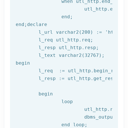
		when utl_http.end_of_body then

			utl_http.end_response(l_resp);

end
;
end
;
declare
	l_url varchar2(
200
) := 
'http://
	l_req utl_http.req;

	l_resp utl_http.resp;

begin
	l_req  := utl_http.begin_reque
	l_resp := utl_http.get_response(l_req);

begin
		loop

			utl_http.read
			dbms_output.put_line(l_text);

end
 loop;