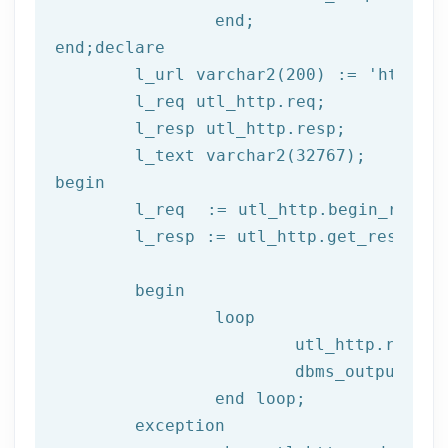
end
;
end
;
declare
	l_url varchar2(
200
) := 
'http://
	l_req utl_http.req;

	l_resp utl_http.resp;

begin
	l_req  := utl_http.begin_reque
	l_resp := utl_http.get_response(l_req);

begin
		loop

			utl_http.read
			dbms_output.put_line(l_text);

end
 loop;
	exception
