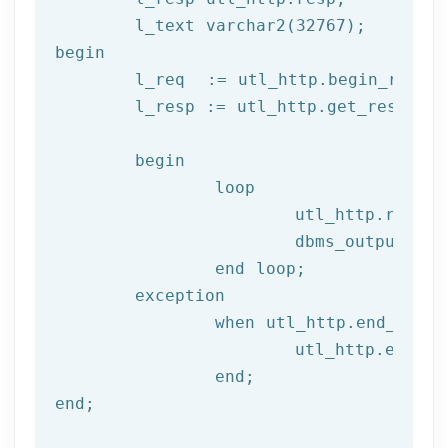
begin
	l_req  := utl_http.begin_reque
	l_resp := utl_http.get_response(l_req);

begin
		loop

			utl_http.read
			dbms_output.put_line(l_text);

end
 loop;
	exception

		when utl_http.end_of_body then

			utl_http.end_response(l_resp);

end
;
end
;