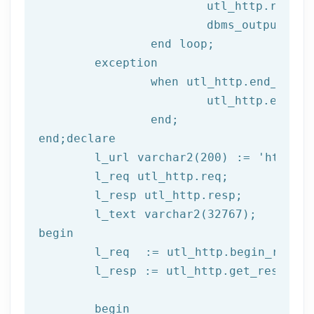
			utl_http.read
			dbms_output.put_line(l_text);

end
 loop;
	exception

		when utl_http.end_of_body then

			utl_http.end_response(l_resp);

end
;
end
;
declare
	l_url varchar2(
200
) := 
'http://
	l_req utl_http.req;

	l_resp utl_http.resp;

begin
	l_req  := utl_http.begin_reque
	l_resp := utl_http.get_response(l_req);

begin