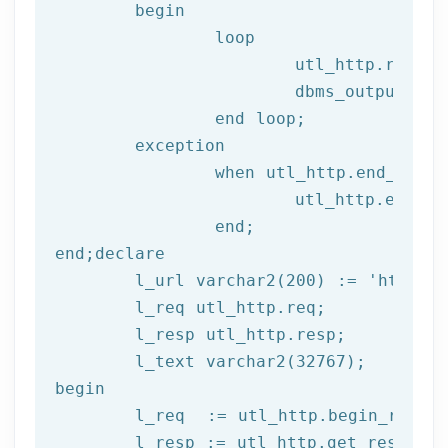
begin
		loop

			utl_http.read
			dbms_output.put_line(l_text);

end
 loop;
	exception

		when utl_http.end_of_body then

			utl_http.end_response(l_resp);

end
;
end
;
declare
	l_url varchar2(
200
) := 
'http://
	l_req utl_http.req;

	l_resp utl_http.resp;

begin
	l_req  := utl_http.begin_reque
	l_resp := utl_http.get_response(l_req);
