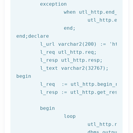
	exception

		when utl_http.end_of_body then

			utl_http.end_response(l_resp);

end
;
end
;
declare
	l_url varchar2(
200
) := 
'http://
	l_req utl_http.req;

	l_resp utl_http.resp;

begin
	l_req  := utl_http.begin_reque
	l_resp := utl_http.get_response(l_req);

begin
		loop

			utl_http.read
			dbms_output.put_line(l_text);
