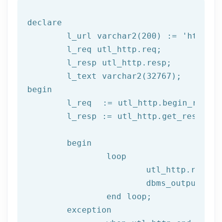
declare
	l_url varchar2(
200
) := 
'http://
	l_req utl_http.req;

	l_resp utl_http.resp;

begin
	l_req  := utl_http.begin_reque
	l_resp := utl_http.get_response(l_req);

begin
		loop

			utl_http.read
			dbms_output.put_line(l_text);

end
 loop;
	exception
