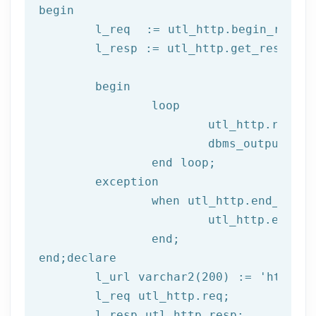
begin
	l_req  := utl_http.begin_reque
	l_resp := utl_http.get_response(l_req);

begin
		loop

			utl_http.read
			dbms_output.put_line(l_text);

end
 loop;
	exception

		when utl_http.end_of_body then

			utl_http.end_response(l_resp);

end
;
end
;
declare
	l_url varchar2(
200
) := 
'http://
	l_req utl_http.req;

	l_resp utl_http.resp;
