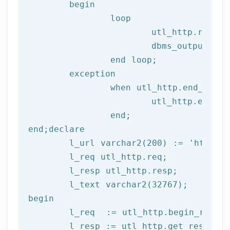
begin
		loop

			utl_http.read
			dbms_output.put_line(l_text);

end
 loop;
	exception

		when utl_http.end_of_body then

			utl_http.end_response(l_resp);

end
;
end
;
declare
	l_url varchar2(
200
) := 
'http://
	l_req utl_http.req;

	l_resp utl_http.resp;

begin
	l_req  := utl_http.begin_reque
	l_resp := utl_http.get_response(l_req);
