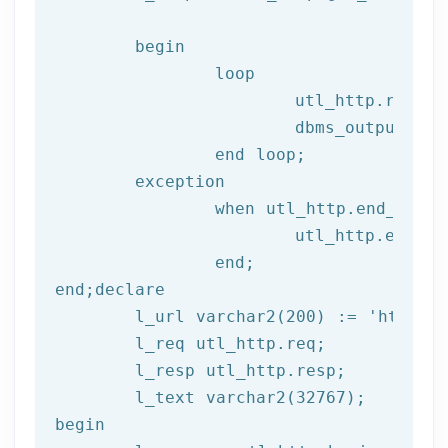
begin
		loop

			utl_http.read
			dbms_output.put_line(l_text);

end
 loop;
	exception

		when utl_http.end_of_body then

			utl_http.end_response(l_resp);

end
;
end
;
declare
	l_url varchar2(
200
) := 
'http://
	l_req utl_http.req;

	l_resp utl_http.resp;

begin