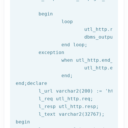
begin
		loop

			utl_http.read
			dbms_output.put_line(l_text);

end
 loop;
	exception

		when utl_http.end_of_body then

			utl_http.end_response(l_resp);

end
;
end
;
declare
	l_url varchar2(
200
) := 
'http://
	l_req utl_http.req;

	l_resp utl_http.resp;

begin