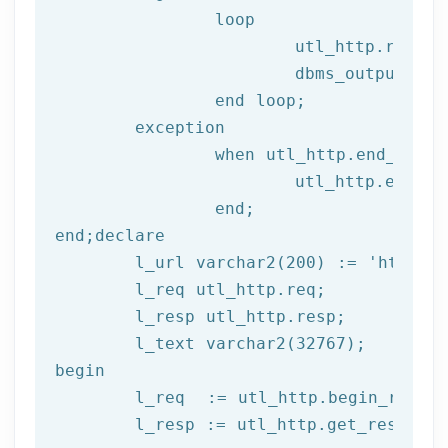
		loop

			utl_http.read
			dbms_output.put_line(l_text);

end
 loop;
	exception

		when utl_http.end_of_body then

			utl_http.end_response(l_resp);

end
;
end
;
declare
	l_url varchar2(
200
) := 
'http://
	l_req utl_http.req;

	l_resp utl_http.resp;

begin
	l_req  := utl_http.begin_reque
	l_resp := utl_http.get_response(l_req);
