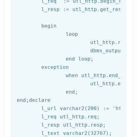
	l_req  := utl_http.begin_reque
	l_resp := utl_http.get_response(l_req);

begin
		loop

			utl_http.read
			dbms_output.put_line(l_text);

end
 loop;
	exception

		when utl_http.end_of_body then

			utl_http.end_response(l_resp);

end
;
end
;
declare
	l_url varchar2(
200
) := 
'http://
	l_req utl_http.req;

	l_resp utl_http.resp;
