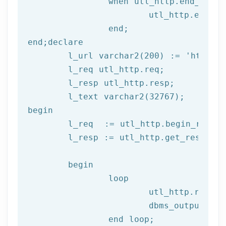
		when utl_http.end_of_body then

			utl_http.end_response(l_resp);

end
;
end
;
declare
	l_url varchar2(
200
) := 
'http://
	l_req utl_http.req;

	l_resp utl_http.resp;

begin
	l_req  := utl_http.begin_reque
	l_resp := utl_http.get_response(l_req);

begin
		loop

			utl_http.read
			dbms_output.put_line(l_text);

end
 loop;