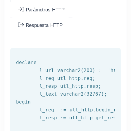
Parámetros HTTP
Respuesta HTTP
declare
	l_url varchar2(
200
) := 
'http://
	l_req utl_http.req;

	l_resp utl_http.resp;

begin
	l_req  := utl_http.begin_reque
	l_resp := utl_http.get_response(l_req);
