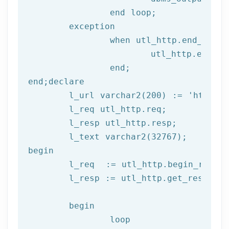
end
 loop;
	exception

		when utl_http.end_of_body then

			utl_http.end_response(l_resp);

end
;
end
;
declare
	l_url varchar2(
200
) := 
'http://
	l_req utl_http.req;

	l_resp utl_http.resp;

begin
	l_req  := utl_http.begin_reque
	l_resp := utl_http.get_response(l_req);

begin
		loop
