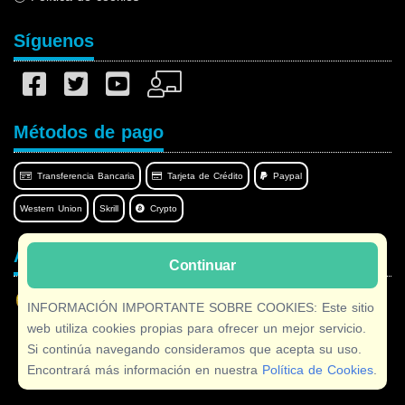
Síguenos
Métodos de pago
Transferencia Bancaria
Tarjeta de Crédito
Paypal
Western Union
Skrill
Crypto
Afilnet en su idioma
Continuar
INFORMACIÓN IMPORTANTE SOBRE COOKIES: Este sitio
web utiliza cookies propias para ofrecer un mejor servicio.
Si continúa navegando consideramos que acepta su uso.
Copyright © 2026 Afilnet
· Todos los derechos Reservados
Encontrará más información en nuestra
Política de Cookies
.