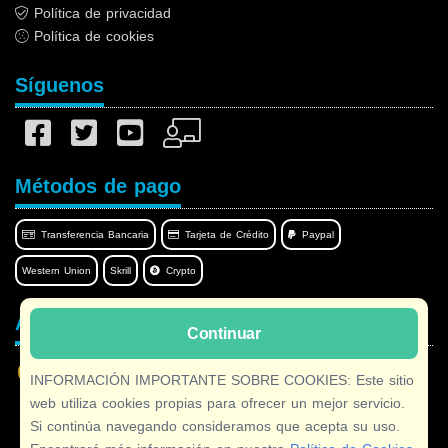
Política de privacidad
Política de cookies
Síguenos
Métodos de pago
Transferencia Bancaria
Tarjeta de Crédito
Paypal
Western Union
Skrill
Crypto
Afilnet en su idioma
Continuar
INFORMACIÓN IMPORTANTE SOBRE COOKIES: Este sitio
web utiliza cookies propias para ofrecer un mejor servicio.
Si continúa navegando consideramos que acepta su uso.
Copyright © 2026 Afilnet
· Todos los derechos Reservados