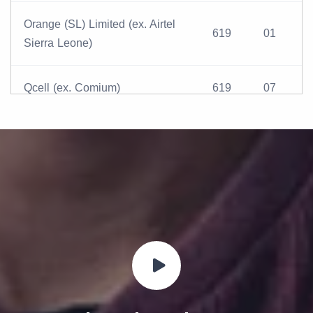
Orange (SL) Limited (ex. Airtel
619
01
Sierra Leone)
Qcell (ex. Comium)
619
07