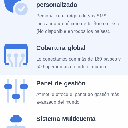
personalizado
Personalice el origen de sus SMS
Siberian Cellular
250
20
indicando un número de teléfono o texto.
Communications (Tele2)
(No disponible en todos los países).
New Telephone Company
250
16
Cobertura global
Le conectamos con más de 160 países y
Kemerovskaya Mobile
250
20
500 operadoras en todo el mundo.
Communication (Tele2)
Panel de gestión
Novgorod Communications
250
20
Afilnet le ofrece el panel de gestión más
(Tele2)
avanzado del mundo.
Uralsvyazinform
250
39
Sistema Multicuenta