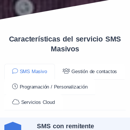
Kuzbass Cellular Phone GSM
250
05
(ETK)
Características del servicio SMS
Rostelecom
250
22
Masivos
MTS - Mobile Communications
250
01
Systems
SMS Masivo
Gestión de contactos
Teleset LTD (Tele2)
250
20
Programación / Personalización
Servicios Cloud
Volgograd - GSM (SMARTS)
250
07
Nizhegorodskaya Cellular
SMS con remitente
250
03
Communications