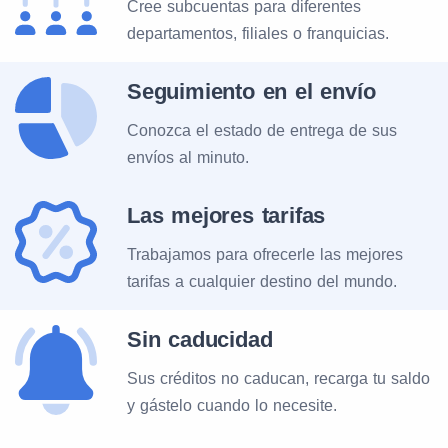
Cree subcuentas para diferentes
Telecom-Evrazia (Tele2)
250
20
departamentos, filiales o franquicias.
AKOS (Rostelecom)
250
12
Seguimiento en el envío
Conozca el estado de entrega de sus
Rostov Cellular Com. (Tele2)
250
20
envíos al minuto.
Penza - GSM (SMARTS)
250
07
Las mejores tarifas
Trabajamos para ofrecerle las mejores
Kurskaya Cellular
tarifas a cualquier destino del mundo.
250
20
Communications (Tele2)
Sin caducidad
Sankt Petersburg Telecom
250
20
Sus créditos no caducan, recarga tu saldo
(Tele2)
y gástelo cuando lo necesite.