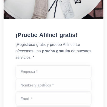
Wireless Information
250
22
Technologies (Rostelecom)
SMARTS
250
07
¡Pruebe Afilnet gratis!
¡Registrese gratis y pruebe Afilnet! Le
Murmansk Mobile Network
ofrecemos una
prueba gratuita
de nuestros
250
20
(Tele2)
servicios. *
MTS - Sibintertelecom
250
01
Empresa *
Nombre y apellidos *
Arkhangelsk Mobile Network
250
20
(Tele2)
Email *