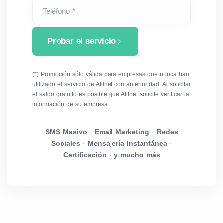
Smolensk Mobile Networks
250
20
Teléfono *
(Tele2)
Probar el servicio
Lipetsk Mobail (Tele2)
250
20
(*) Promoción sólo válida para empresas que nunca han
MTS - DagTelecom
250
01
utilizado el servicio de Afilnet con anterioridad. Al solicitar
el saldo gratuito es posible que Afilnet solicite verificar la
información de su empresa
Yaroslavl-GSM (SMARTS)
250
07
SMS Masivo
·
Email Marketing
·
Redes
Altaysvyaz (ETK)
250
05
Sociales
·
Mensajería Instantánea
·
Certificación
·
y mucho más
Orenburg-GSM (SMARTS)
250
07