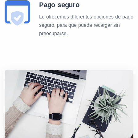
Belgorodskaya Cellular
Pago seguro
250
20
Communications (Tele2)
Le ofrecemos diferentes opciones de pago
seguro, para que pueda recargar sin
Personnal Communicational
preocuparse.
250
20
Regional Systems (Tele2)
Ekaterinburg 2000 (MOTIV)
250
35
Baykalwestcom
250
12
Sakhalin Telecom Mobile
250
99
(Beeline)
Cellular Communications of
250
20
Adegeya (Tele2)