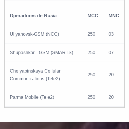
Operadores de Rusia
MCC
MNC
Uliyanovsk-GSM (NCC)
250
03
Shupashkar - GSM (SMARTS)
250
07
Chelyabinskaya Cellular
250
20
Communications (Tele2)
Parma Mobile (Tele2)
250
20
Votec Mobile (Tele2)
250
20