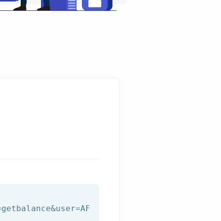
=getbalance&user=AFILNET_USER&password=AFILNE