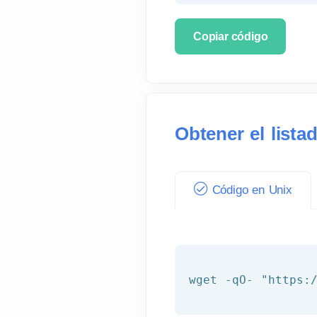
Copiar código
Obtener el lista
Código en Unix
wget -qO- 
"https: