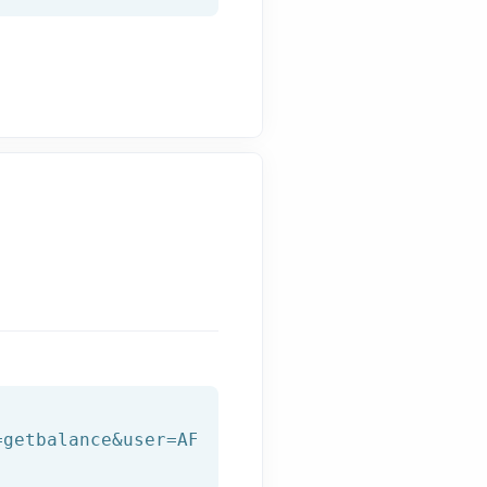
=getbalance&user=AFILNET_USER&password=AFILNE