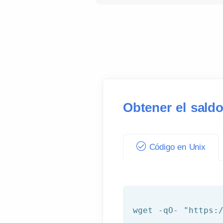
Obtener el sald
Código en Unix
wget -qO- 
"https: