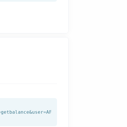
=getbalance&user=AFILNET_USER&password=AFILNE