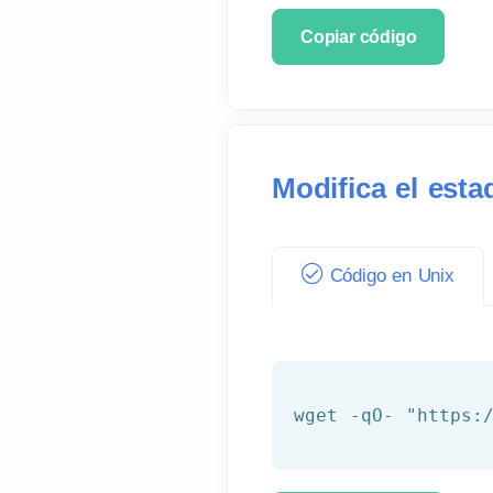
Copiar código
Modifica el est
Código en Unix
wget -qO- 
"https: