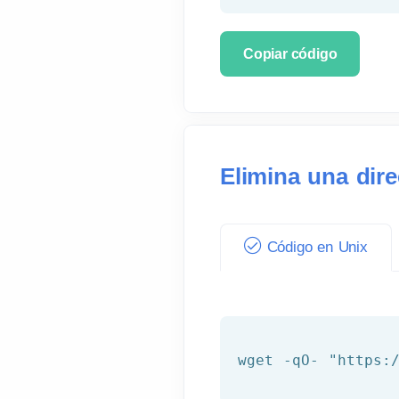
Copiar código
Elimina una dir
Código en Unix
wget -qO- 
"https: