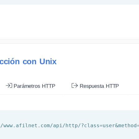
ección con Unix
Parámetros HTTP
Respuesta HTTP
//www.afilnet.com/api/http/?class=user&method