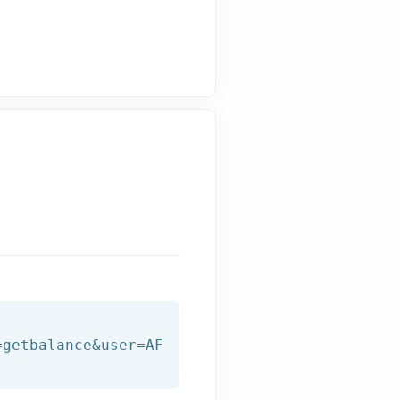
=getbalance&user=AFILNET_USER&password=AFILNE