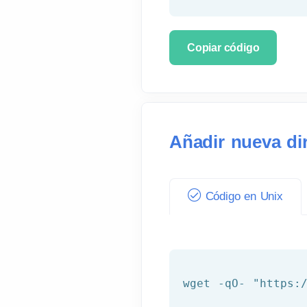
Copiar código
Añadir nueva di
Código en Unix
wget -qO- 
"https: