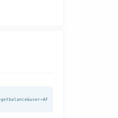
=getbalance&user=AFILNET_USER&password=AFILNE