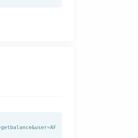
=getbalance&user=AFILNET_USER&password=AFILNE