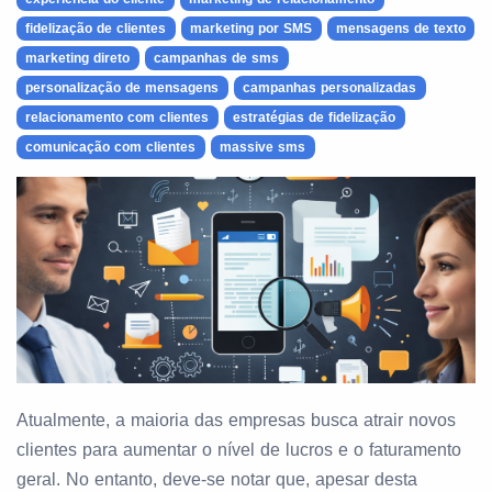
fidelização de clientes
marketing por SMS
mensagens de texto
marketing direto
campanhas de sms
personalização de mensagens
campanhas personalizadas
relacionamento com clientes
estratégias de fidelização
comunicação com clientes
massive sms
Atualmente, a maioria das empresas busca atrair novos
clientes para aumentar o nível de lucros e o faturamento
geral. No entanto, deve-se notar que, apesar desta