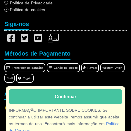
Política de Privacidade
Política de cookies
Siga-nos
Métodos de Pagamento
Transferência bancária
Cartão de crédito
Paypal
Western Union
Skrill
Crypto
Afilnet no seu idioma
Continuar
INFORMAÇÃO IMPORTANTE SOBRE COOKIES: Se
continuar a utilizar este website iremos assumir que aceita
os termos de uso. Encontrará mais informação em
Política
Copyright © 2026 Afilnet
· Todos os direitos reservados
de Cookies
.