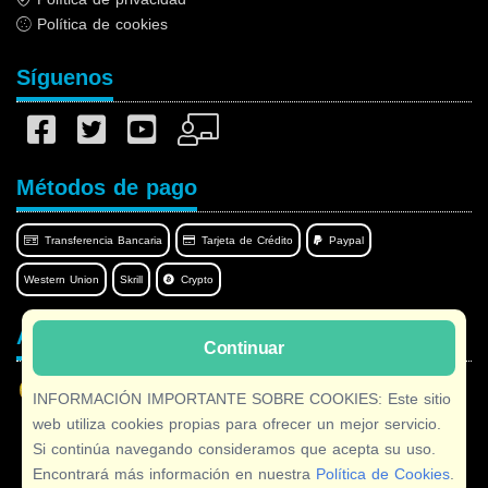
Política de cookies
Síguenos
Métodos de pago
Transferencia Bancaria
Tarjeta de Crédito
Paypal
Western Union
Skrill
Crypto
Afilnet en su idioma
Continuar
INFORMACIÓN IMPORTANTE SOBRE COOKIES: Este sitio
web utiliza cookies propias para ofrecer un mejor servicio.
Si continúa navegando consideramos que acepta su uso.
Copyright © 2026 Afilnet
· Todos los derechos Reservados
Encontrará más información en nuestra
Política de Cookies
.