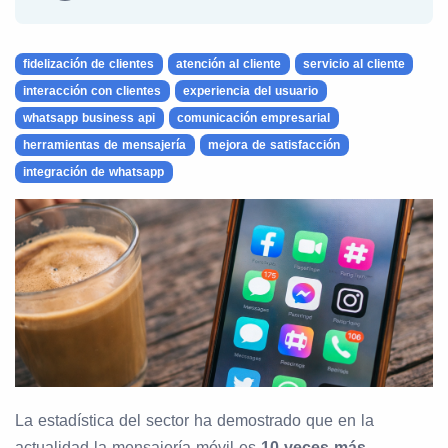
fidelización de clientes
atención al cliente
servicio al cliente
interacción con clientes
experiencia del usuario
whatsapp business api
comunicación empresarial
herramientas de mensajería
mejora de satisfacción
integración de whatsapp
La estadística del sector ha demostrado que en la
actualidad la mensajería móvil es
10 veces más