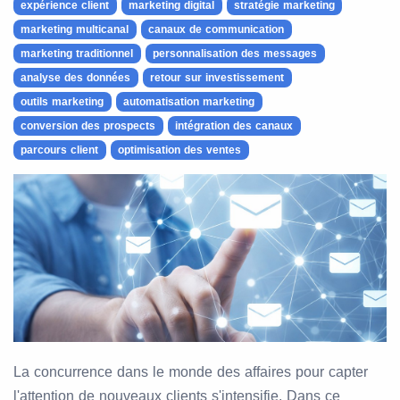
expérience client
marketing digital
stratégie marketing
marketing multicanal
canaux de communication
marketing traditionnel
personnalisation des messages
analyse des données
retour sur investissement
outils marketing
automatisation marketing
conversion des prospects
intégration des canaux
parcours client
optimisation des ventes
La concurrence dans le monde des affaires pour capter
l'attention de nouveaux clients s'intensifie. Dans ce