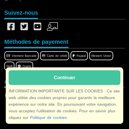
Suivez-nous
Méthodes de payement
Virement Bancaire
Carte de crédit
Paypal
Western Union
Skrill
Crypto
Continuer
Afilnet dans votre langue
INFORMATION IMPORTANTE SUR LES COOKIES : Ce site
web utilise des cookies propres pour garantir la meilleure
expérience sur notre site. En poursuivant votre navigation,
vous acceptez l'utilisation de cookies. Pour en savoir plus
Copyright © 2026 Afilnet
· Tous droits réservés
cliquez sur
Politique de cookies
.