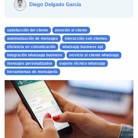
Diego Delgado García
satisfacción del cliente
atención al cliente
automatización de mensajes
interacción con clientes
eficiencia en comunicación
whatsapp business api
integración whatsapp business
servicio al cliente whatsapp
mensajes personalizados
soporte técnico whatsapp
herramientas de mensajería