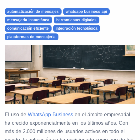
automatización de mensajes
whatsapp business api
mensajería instantánea
herramientas digitales
comunicación eficiente
integración tecnológica
plataformas de mensajería
El uso de
WhatsApp Business
en el ámbito empresarial
ha crecido exponencialmente en los últimos años. Con
más de 2.000 millones de usuarios activos en todo el
mundo, la aplicación se ha posicionado como uno de los