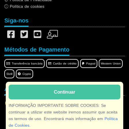
Política de cookies
Siga-nos
Métodos de Pagamento
Transferência bancária
Cartão de crédito
Paypal
Western Union
Skrill
Crypto
Afilnet no seu idioma
Continuar
INFORMAÇÃO IMPORTANTE SOBRE COOKIES: Se
continuar a utilizar este website iremos assumir que aceita
os termos de uso. Encontrará mais informação em
Política
Copyright © 2026 Afilnet
· Todos os direitos reservados
de Cookies
.