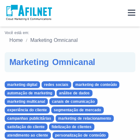
Você está em:
Home
Marketing Omnicanal
Marketing Omnicanal
marketing digital
redes sociais
marketing de conteúdo
automação de marketing
análise de dados
marketing multicanal
canais de comunicação
experiência do cliente
segmentação de mercado
campanhas publicitárias
marketing de relacionamento
satisfação do cliente
fidelização de clientes
atendimento ao cliente
personalização de conteúdo