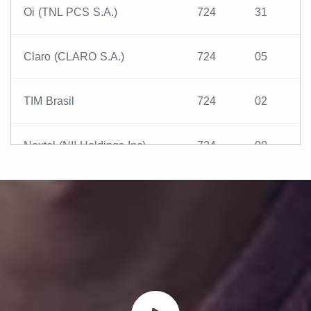
Oi (TNL PCS S.A.)
724
31
Claro (CLARO S.A.)
724
05
TIM Brasil
724
02
Nextel (NII Holdings Inc)
724
00
CTBC - Algar Telecom
724
32
Sercomtel Celular
724
15
AmericaNet
724
26