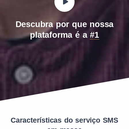
Cinco Telecom
724
14
Descubra por que nossa
Datora (Vodafone MVNO)
724
18
plataforma é a
#1
EUTV
724
17
Porto Seguro Conecta
724
54
Telecall
724
40
Características do serviço SMS