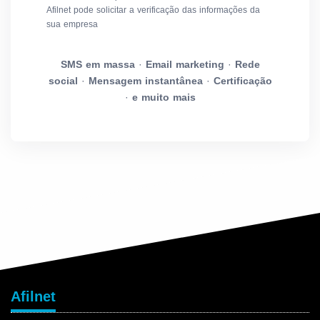
Afilnet pode solicitar a verificação das informações da
sua empresa
SMS em massa
·
Email marketing
·
Rede
social
·
Mensagem instantânea
·
Certificação
·
e muito mais
Afilnet