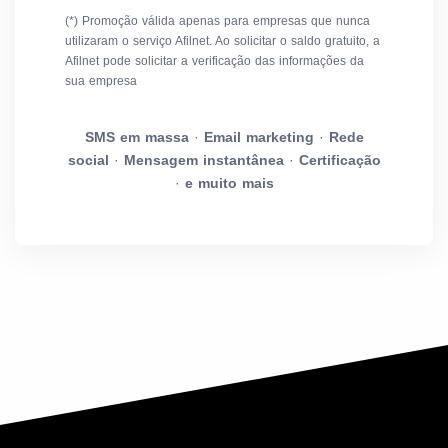
(*) Promoção válida apenas para empresas que nunca
utilizaram o serviço Afilnet. Ao solicitar o saldo gratuito, a
Afilnet pode solicitar a verificação das informações da
sua empresa
SMS em massa
·
Email marketing
·
Rede
social
·
Mensagem instantânea
·
Certificação
·
e muito mais