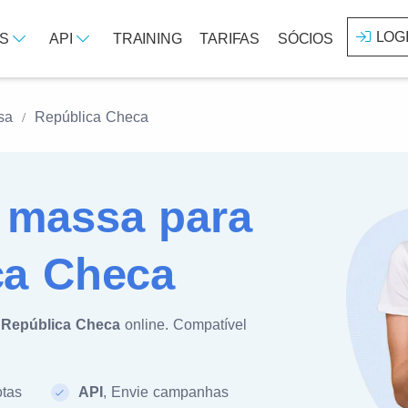
LOG
OS
API
TRAINING
TARIFAS
SÓCIOS
sa
República Checa
massa para
ca Checa
a
República Checa
online. Compatível
otas
API
, Envie campanhas