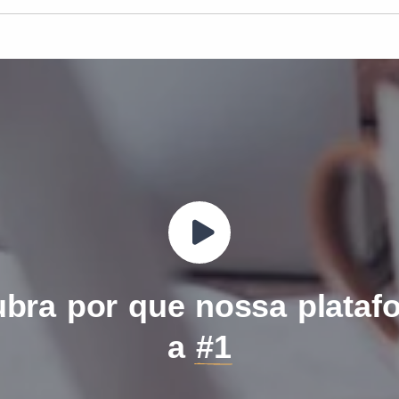
bra por que nossa plataf
a
#1