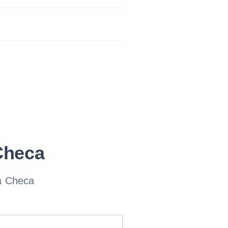
Checa
a Checa