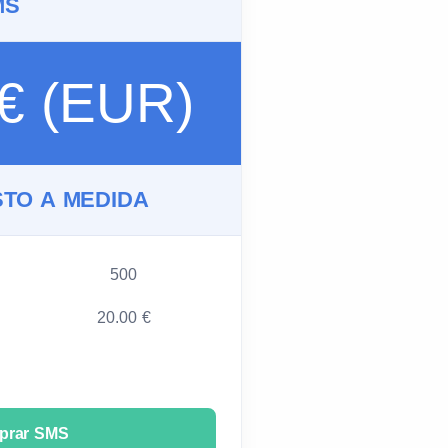
MS
 € (EUR)
TO A MEDIDA
500
20.00 €
prar SMS