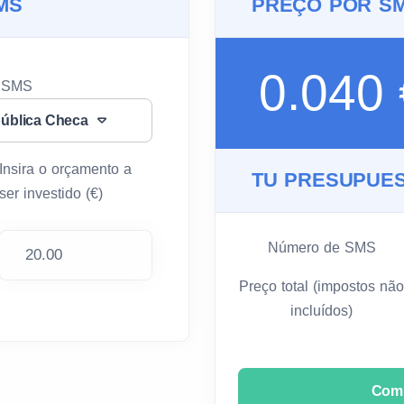
MS
PREÇO POR S
0.040
u SMS
ública Checa
Insira o orçamento a
TU PRESUPUES
ser investido (€)
Número de SMS
Preço total (impostos não
incluídos)
Com