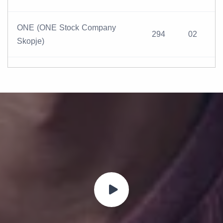
ONE (ONE Stock Company
294
02
Skopje)