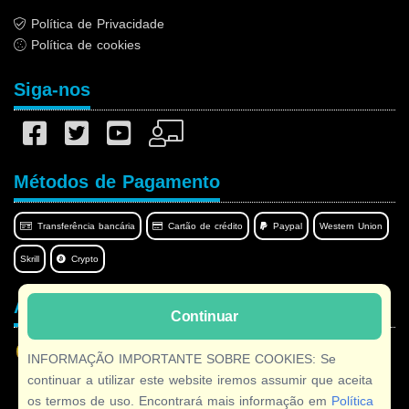
Política de Privacidade
Política de cookies
Siga-nos
Métodos de Pagamento
Transferência bancária
Cartão de crédito
Paypal
Western Union
Skrill
Crypto
Afilnet no seu idioma
Continuar
INFORMAÇÃO IMPORTANTE SOBRE COOKIES: Se
continuar a utilizar este website iremos assumir que aceita
os termos de uso. Encontrará mais informação em
Política
Copyright © 2026 Afilnet
· Todos os direitos reservados