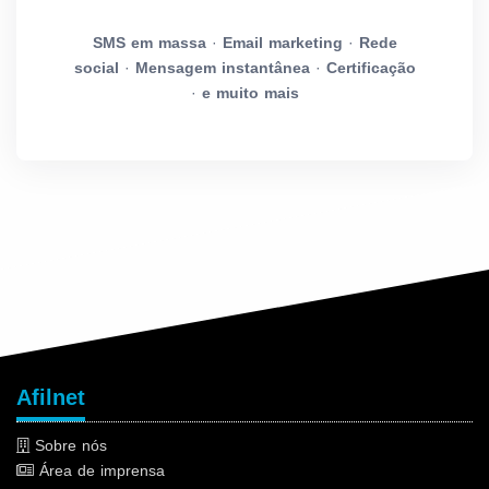
SMS em massa
·
Email marketing
·
Rede
social
·
Mensagem instantânea
·
Certificação
·
e muito mais
Afilnet
Sobre nós
Área de imprensa