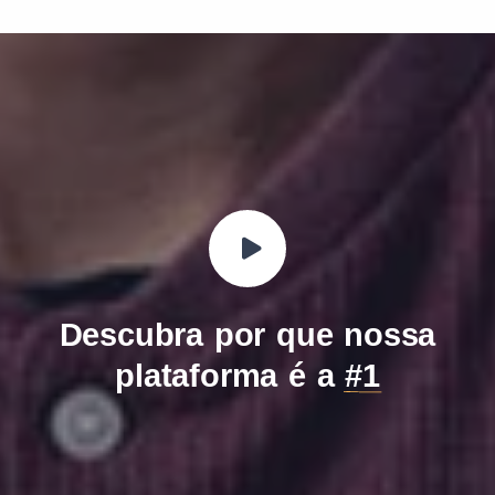
Virgin Mobile KSA (STC MVNO)
420
05
Descubra por que nossa
plataforma é a
#1