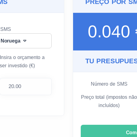
MS
PREÇO POR S
0.040
u SMS
 Noruega
Insira o orçamento a
TU PRESUPUES
ser investido (€)
Número de SMS
Preço total (impostos não
incluídos)
Com