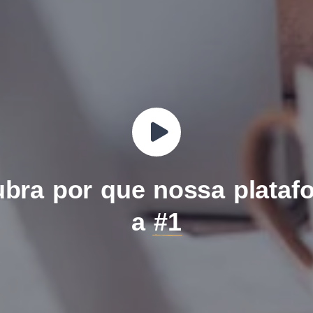
2
2
bra por que nossa plataf
a
#1