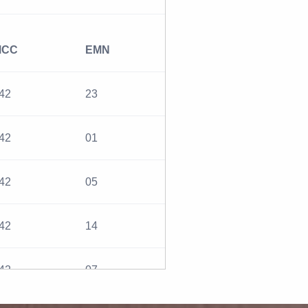
MCC
EMN
42
23
42
01
42
05
42
14
42
07