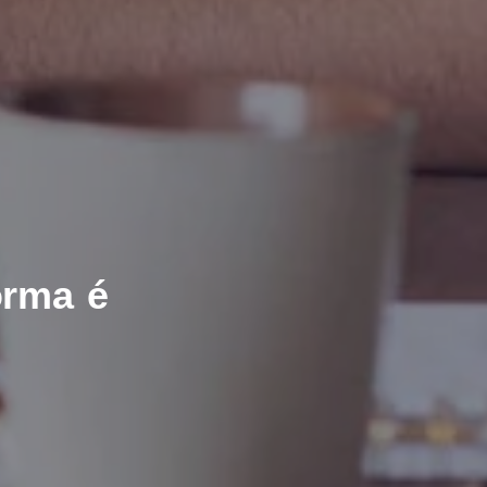
42
08
42
02
orma é