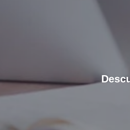
TDC AS
TELIA (NetCom)
Descu