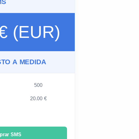
MS
 € (EUR)
TO A MEDIDA
500
20.00 €
prar SMS