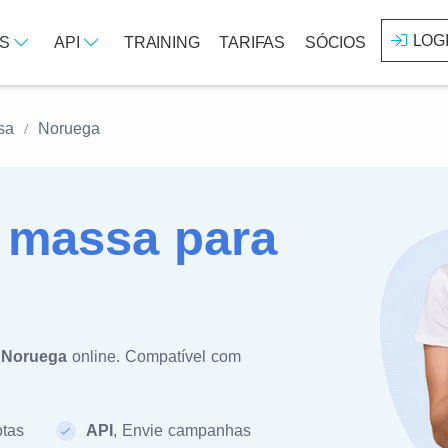
LOG
OS
API
TRAINING
TARIFAS
SÓCIOS
sa
Noruega
massa para
a
Noruega
online. Compatível com
otas
API
, Envie campanhas