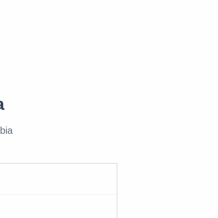
a
bia