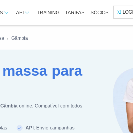
LOG
OS
API
TRAINING
TARIFAS
SÓCIOS
sa
Gâmbia
massa para
a
Gâmbia
online. Compatível com todos
otas
API
, Envie campanhas