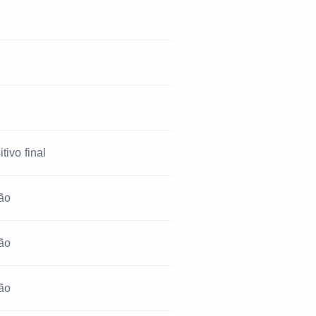
tivo final
ão
ão
ão