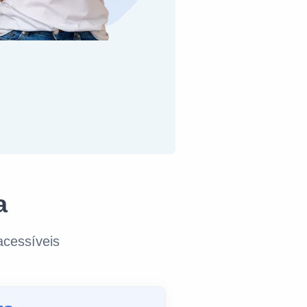
a
cessíveis