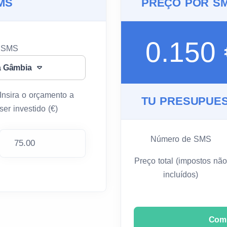
MS
PREÇO POR S
0.150
u SMS
a Gâmbia
Insira o orçamento a
TU PRESUPUES
ser investido (€)
Número de SMS
Preço total (impostos não
incluídos)
Com