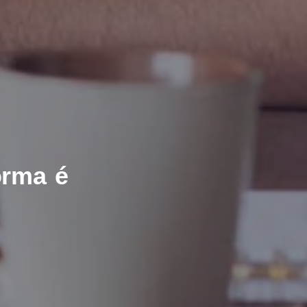
orma é