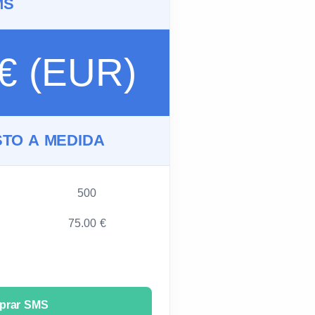
MS
 € (EUR)
TO A MEDIDA
500
75.00 €
prar SMS