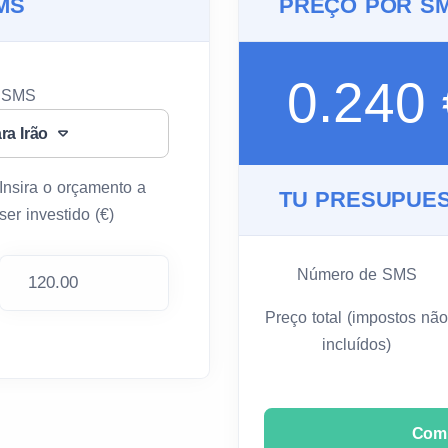
MS
PREÇO POR S
0.240
u SMS
ra Irão
Insira o orçamento a
TU PRESUPUES
ser investido (€)
Número de SMS
Preço total (impostos não
incluídos)
Com