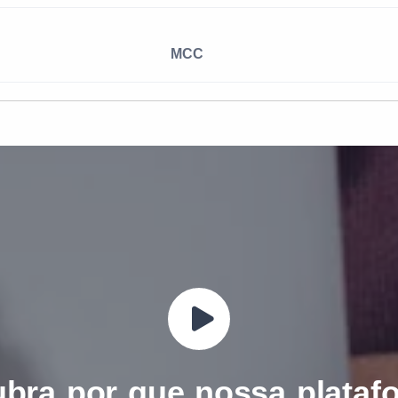
MCC
bra por que nossa plataf