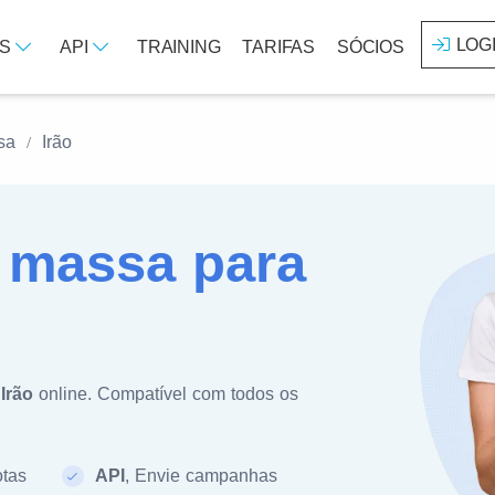
LOG
OS
API
TRAINING
TARIFAS
SÓCIOS
sa
Irão
massa para
a
Irão
online. Compatível com todos os
otas
API
, Envie campanhas