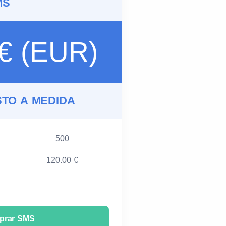
MS
 € (EUR)
TO A MEDIDA
500
120.00 €
prar SMS