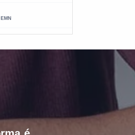
EMN
orma é