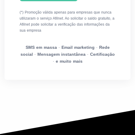
(*) Promoção válida apenas para empresas que nunca
utilizaram o serviço Afilnet. Ao solicitar o saldo gratuito, a
Afilnet pode solicitar a verificação das informações da
sua empresa
SMS em massa
·
Email marketing
·
Rede
social
·
Mensagem instantânea
·
Certificação
·
e muito mais