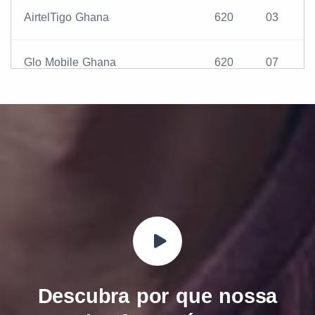
AirtelTigo Ghana
620
03
Glo Mobile Ghana
620
07
Descubra por que nossa