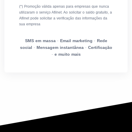
(*) Promoção válida apenas para empresas que nunca
utilizaram o serviço Afilnet. Ao solicitar o saldo gratuito, a
Afilnet pode solicitar a verificação das informações da
sua empresa
SMS em massa
·
Email marketing
·
Rede
social
·
Mensagem instantânea
·
Certificação
·
e muito mais