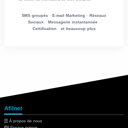
SMS groupés
·
E-mail Marketing
·
Réseaux
Sociaux
·
Messagerie instantannée
·
Certification
·
et beaucoup plus
Afilnet
À propos de nous
Espace presse