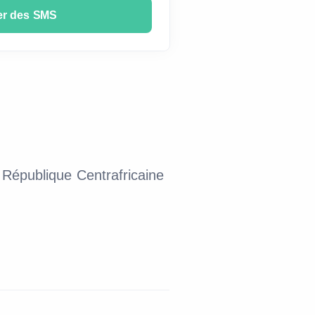
er des SMS
 République Centrafricaine