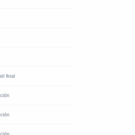
il final
cción
cción
cción