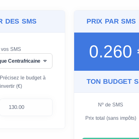
R DES SMS
PRIX PAR SMS
0.260
e vos SMS
ue Centrafricaine
Précisez le budget à
TON BUDGET 
invertir (€)
Nº de SMS
Prix total (sans impôts)