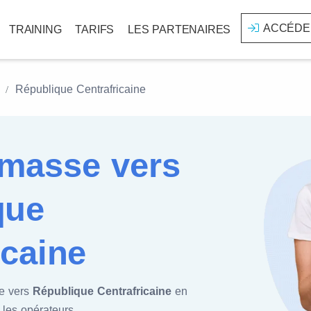
ACCÉDE
TRAINING
TARIFS
LES PARTENAIRES
République Centrafricaine
masse vers
que
icaine
e vers
République Centrafricaine
en
 les opérateurs