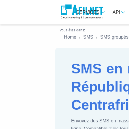
SERVICES
API
Vous êtes dans:
Home
SMS
SMS groupés
SMS en 
Républi
Centrafr
Envoyez des SMS en mass
ligne. Compatible avec tous