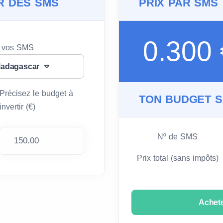
R DES SMS
PRIX PAR SMS
0.300
e vos SMS
Madagascar
Précisez le budget à
TON BUDGET 
invertir (€)
Nº de SMS
Prix total (sans impôts)
Achet