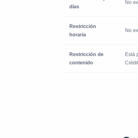
No ex
días
Restricción
No ex
horaria
Restricción de
Está 
contenido
Crédi