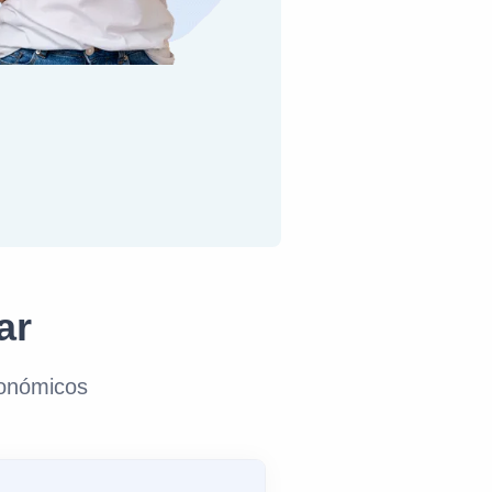
ar
conómicos