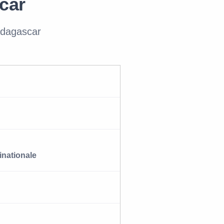
car
adagascar
inationale