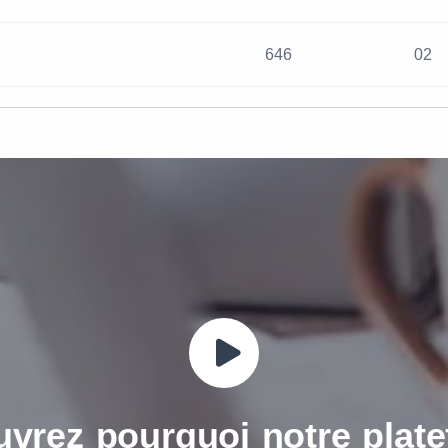
646
02
vrez pourquoi notre plat