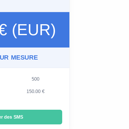
 € (EUR)
SUR MESURE
500
150.00 €
er des SMS