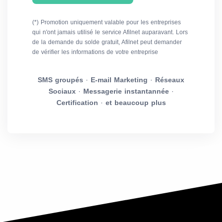
(*) Promotion uniquement valable pour les entreprises
qui n'ont jamais utilisé le service Afilnet auparavant. Lors
de la demande du solde gratuit, Afilnet peut demander
de vérifier les informations de votre entreprise
SMS groupés
·
E-mail Marketing
·
Réseaux
Sociaux
·
Messagerie instantannée
·
Certification
·
et beaucoup plus