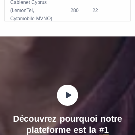
Cablenet Cyprus
(LemonTel,
280
22
Cytamobile MVNO)
Découvrez pourquoi notre
plateforme est la
#1