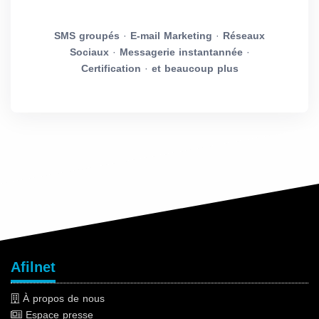
SMS groupés
·
E-mail Marketing
·
Réseaux
Sociaux
·
Messagerie instantannée
·
Certification
·
et beaucoup plus
Afilnet
À propos de nous
Espace presse